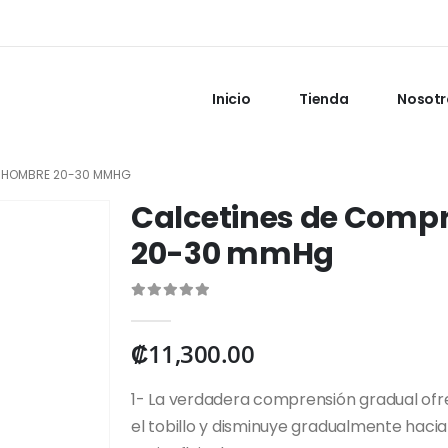
Inicio
Tienda
Nosotr
A HOMBRE 20-30 MMHG
Calcetines de Comp
20-30 mmHg
0
out of 5
₡
11,300.00
1- La verdadera comprensión gradual ofr
el tobillo y disminuye gradualmente haci