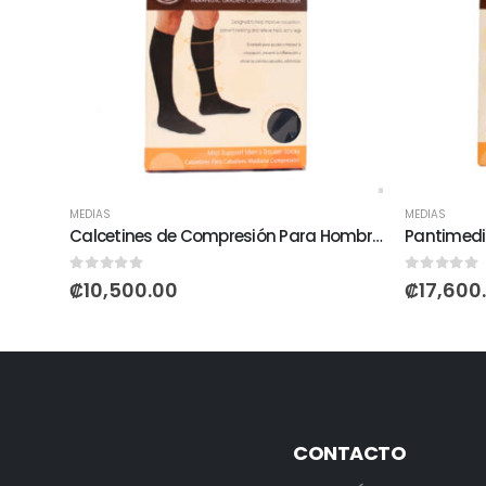
MEDIAS
MEDIAS
Calcetines de Compresión Para Hombre 15-20 mmHg
0
out of 5
0
out of 5
₡
10,500.00
₡
17,600
CONTACTO