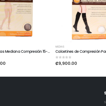
MEDIAS
Pantimedias Mediana Compresión 15-20 mmHg
0
out of 5
.00
₡
9,900.00
S