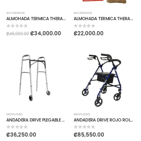
ACCESORIOS
ACCESORIOS
ALMOHADA TERMICA THERACARE
ALMOHADA TERMICA THERACARE
0
out of 5
0
out of 5
₡
34,000.00
₡
22,000.00
₡
46,000.00
MOVILIDAD
MOVILIDAD
ANDADERA DRIVE PLEGABLE CON RUEDAS
ANDADERA DRIVE ROJO ROLLATOR 6″
0
out of 5
0
out of 5
₡
36,250.00
₡
85,550.00