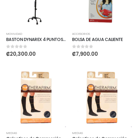
MOVILIDAD
ACCESORIOS
BASTON DYNAREX 4 PUNTOS NEGRO
BOLSA DE AGUA CALIENTE
0
out of 5
0
out of 5
₡
20,300.00
₡
7,900.00
MEDIAS
MEDIAS