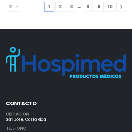
…
1
2
3
8
9
10
CONTACTO
UBICACIÓN
San José, Costa Rica
TELÉFONO