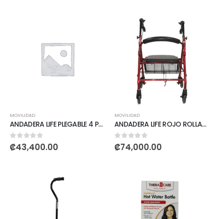
MOVILIDAD
MOVILIDAD
ANDADERA LIFE PLEGABLE 4 PUNTOS
ANDADERA LIFE ROJO ROLLATOR
0
out of 5
0
out of 5
₡
43,400.00
₡
74,000.00