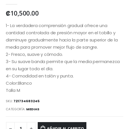
0
out of 5
₡
10,500.00
1- La verdadera comprensión gradual ofrece una
cantidad controlada de presión mayor en el tobillo y
disminuye gradualmente hacia la parte superior de la
media para promover mejor flujo de sangre.
2- Fresco, suave y cómodo.
3- Su suave banda permite que la media permanezca
en su lugar todo el día.
4- Comodidad en talón y punta.
Color:Blanco
Talla M
SKU:
721734683245
CATEGORÍA:
MEDIAS
AÑADIR AL CARRITO