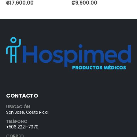
0
out of 5
0
out of 5
₡
17,600.00
₡
9,900.00
CONTACTO
UBICACIÓN
San José, Costa Rica
TELÉFONO
+506 2221-7970
CORREO