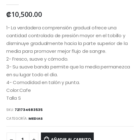
0
out of 5
₡
10,500.00
1- La verdadera comprensión gradual ofrece una
cantidad controlada de presión mayor en el tobillo y
disminuye gradualmente hacia la parte superior de la
media para promover mejor flujo de sangre.
2- Fresco, suave y cómodo.
3- Su suave banda permite que la media permanezca
en su lugar todo el día.
4- Comodidad en talón y punta.
Color:Cafe
Talla S
SKU:
721734683535
CATEGORÍA:
MEDIAS
AÑADIR AL CARRITO