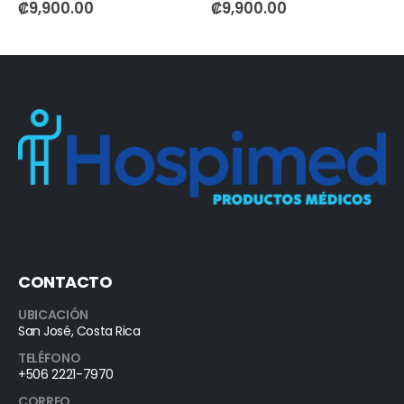
0
out of 5
0
out of 5
₡
9,900.00
₡
9,900.00
CONTACTO
UBICACIÓN
San José, Costa Rica
TELÉFONO
+506 2221-7970
CORREO