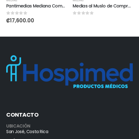
MEDIAS
MEDIAS
Pantimedias Mediana Compresión 15-20 mmHg
Medias al Muslo de Compresión 15-20 mmHgpara Mujer
0
out of 5
0
out of 5
₡
17,600.00
CONTACTO
UBICACIÓN
San José, Costa Rica