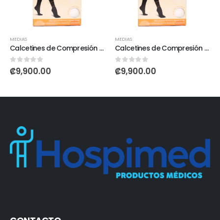
MEDIAS
MEDIAS
Calcetines de Compresión Para Mujer 15-20 mmHg
Calcetines de Compresión Para Mujer 15-20 mmHg
0
out of 5
0
out of 5
₡
9,900.00
₡
9,900.00