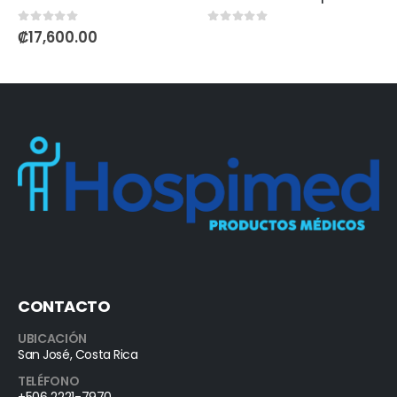
0
out of 5
0
out of 5
₡
17,600.00
CONTACTO
UBICACIÓN
San José, Costa Rica
TELÉFONO
+506 2221-7970