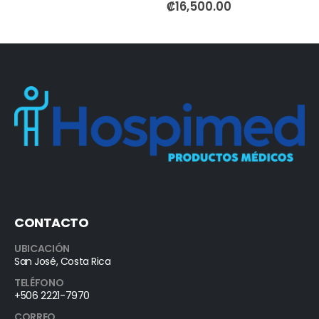
0
out of 5
0
out of 5
₡
16,500.00
CONTACTO
UBICACIÓN
San José, Costa Rica
TELÉFONO
+506 2221-7970
CORREO