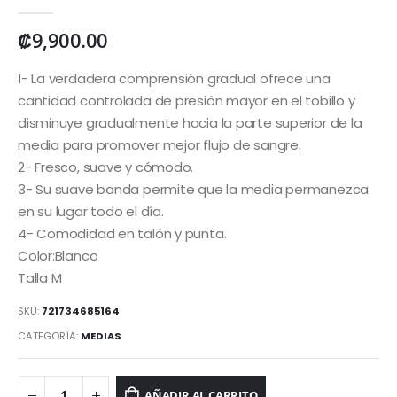
0
out of 5
₡
9,900.00
1- La verdadera comprensión gradual ofrece una
cantidad controlada de presión mayor en el tobillo y
disminuye gradualmente hacia la parte superior de la
media para promover mejor flujo de sangre.
2- Fresco, suave y cómodo.
3- Su suave banda permite que la media permanezca
en su lugar todo el día.
4- Comodidad en talón y punta.
Color:Blanco
Talla M
SKU:
721734685164
CATEGORÍA:
MEDIAS
AÑADIR AL CARRITO