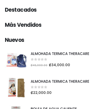
Destacados
Más Vendidos
Nuevos
ALMOHADA TERMICA THERACARE
0
out of 5
₡
34,000.00
₡
46,000.00
ALMOHADA TERMICA THERACARE
0
out of 5
₡
22,000.00
BOLSA DE AGUA CALIENTE