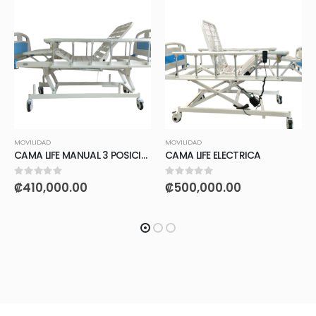
MOVILIDAD
MOVILIDAD
CAMA LIFE MANUAL 3 POSICIONES
CAMA LIFE ELECTRICA
0
out of 5
0
out of 5
₡
410,000.00
₡
500,000.00