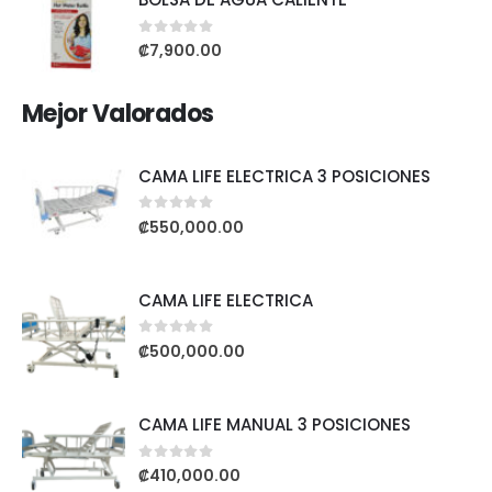
0
out of 5
₡
7,900.00
Mejor Valorados
CAMA LIFE ELECTRICA 3 POSICIONES
0
out of 5
₡
550,000.00
CAMA LIFE ELECTRICA
0
out of 5
₡
500,000.00
CAMA LIFE MANUAL 3 POSICIONES
0
out of 5
₡
410,000.00