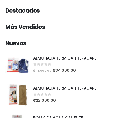
Destacados
Más Vendidos
Nuevos
ALMOHADA TERMICA THERACARE
0
out of 5
₡
34,000.00
₡
46,000.00
ALMOHADA TERMICA THERACARE
0
out of 5
₡
22,000.00
BOLSA DE AGUA CALIENTE