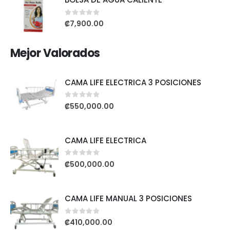
0
out of 5
₡
7,900.00
Mejor Valorados
CAMA LIFE ELECTRICA 3 POSICIONES
0
out of 5
₡
550,000.00
CAMA LIFE ELECTRICA
0
out of 5
₡
500,000.00
CAMA LIFE MANUAL 3 POSICIONES
0
out of 5
₡
410,000.00