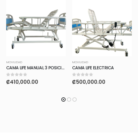
MOVILIDAD
MOVILIDAD
CAMA LIFE MANUAL 3 POSICIONES
CAMA LIFE ELECTRICA
0
out of 5
0
out of 5
₡
410,000.00
₡
500,000.00