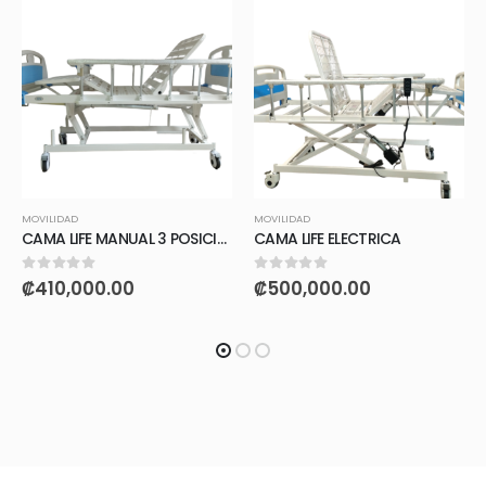
MOVILIDAD
MOVILIDAD
CAMA LIFE MANUAL 3 POSICIONES
CAMA LIFE ELECTRICA
0
out of 5
0
out of 5
₡
410,000.00
₡
500,000.00