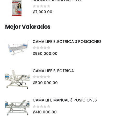
0
out of 5
₡
7,900.00
Mejor Valorados
CAMA LIFE ELECTRICA 3 POSICIONES
0
out of 5
₡
550,000.00
CAMA LIFE ELECTRICA
0
out of 5
₡
500,000.00
CAMA LIFE MANUAL 3 POSICIONES
0
out of 5
₡
410,000.00