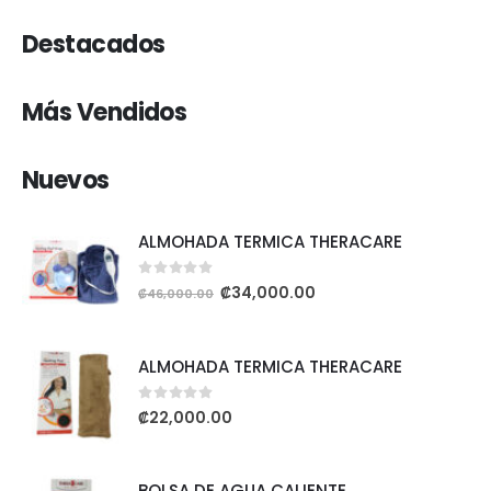
Destacados
Más Vendidos
Nuevos
ALMOHADA TERMICA THERACARE
0
out of 5
₡
34,000.00
₡
46,000.00
ALMOHADA TERMICA THERACARE
0
out of 5
₡
22,000.00
BOLSA DE AGUA CALIENTE