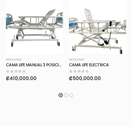
MOVILIDAD
MOVILIDAD
CAMA LIFE MANUAL 3 POSICIONES
CAMA LIFE ELECTRICA
0
out of 5
0
out of 5
₡
410,000.00
₡
500,000.00