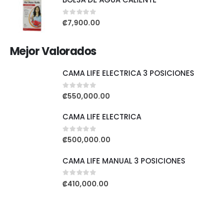
0
out of 5
₡
7,900.00
Mejor Valorados
CAMA LIFE ELECTRICA 3 POSICIONES
0
out of 5
₡
550,000.00
CAMA LIFE ELECTRICA
0
out of 5
₡
500,000.00
CAMA LIFE MANUAL 3 POSICIONES
0
out of 5
₡
410,000.00