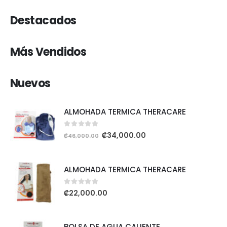
Destacados
Más Vendidos
Nuevos
ALMOHADA TERMICA THERACARE
0
out of 5
₡
34,000.00
₡
46,000.00
ALMOHADA TERMICA THERACARE
0
out of 5
₡
22,000.00
BOLSA DE AGUA CALIENTE