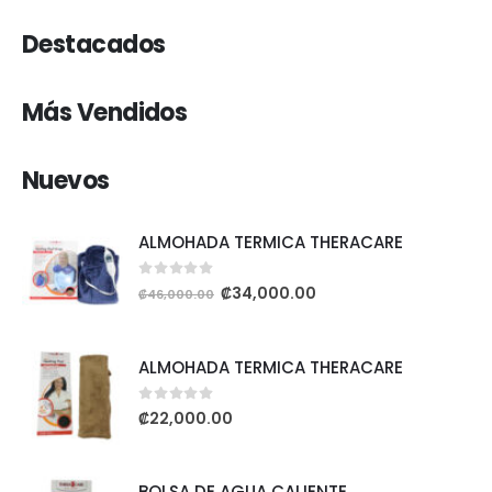
Destacados
Más Vendidos
Nuevos
ALMOHADA TERMICA THERACARE
0
out of 5
₡
34,000.00
₡
46,000.00
ALMOHADA TERMICA THERACARE
0
out of 5
₡
22,000.00
BOLSA DE AGUA CALIENTE