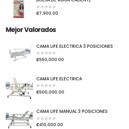
0
out of 5
₡
7,900.00
Mejor Valorados
CAMA LIFE ELECTRICA 3 POSICIONES
0
out of 5
₡
550,000.00
CAMA LIFE ELECTRICA
0
out of 5
₡
500,000.00
CAMA LIFE MANUAL 3 POSICIONES
0
out of 5
₡
410,000.00