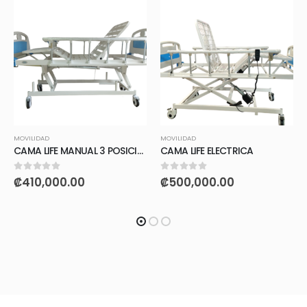
MOVILIDAD
MOVILIDAD
CAMA LIFE MANUAL 3 POSICIONES
CAMA LIFE ELECTRICA
0
out of 5
0
out of 5
₡
410,000.00
₡
500,000.00