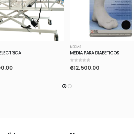
MEDIAS
 ELECTRICA
MEDIA PARA DIABETICOS
0
out of 5
00.00
₡
12,500.00