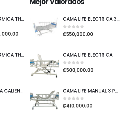
Mejor Valorados
ALMOHADA TERMICA THERACARE
CAMA LIFE ELECTRICA 3 POSICIONES
0
out of 5
,000.00
₡
550,000.00
ALMOHADA TERMICA THERACARE
CAMA LIFE ELECTRICA
0
out of 5
₡
500,000.00
BOLSA DE AGUA CALIENTE
CAMA LIFE MANUAL 3 POSICIONES
0
out of 5
₡
410,000.00