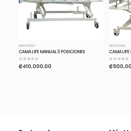
MOVILIDAD
MOVILIDAD
CAMA LIFE MANUAL 3 POSICIONES
CAMA LIFE
0
out of 5
0
out of 5
₡
410,000.00
₡
500,0