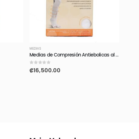
MEDIAS
MEDIAS
Medias de Compresión Antiebolicas al Muslo 18 mmHg con Punta Abierta
0
out of 5
0
out of
₡
16,500.00
₡
19,